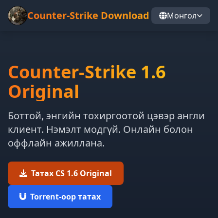
Counter-Strike Download
Монгол
Counter-Strike 1.6
Original
Боттой, энгийн тохиргоотой цэвэр англи
клиент. Нэмэлт модгүй. Онлайн болон
оффлайн ажиллана.
Татах CS 1.6 Original
Torrent-оор татах