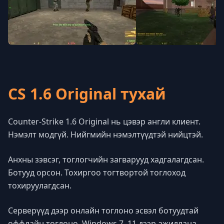
CS 1.6 Original тухай
Counter-Strike 1.6 Original нь цэвэр англи клиент.
Нэмэлт модгүй. Нийгмийн нэмэлтүүдтэй нийцтэй.
Анхны зэвсэг, тоглогчийн загварууд хадгалагдсан.
Ботууд орсон. Тохиргоо тогтвортой тоглоход
тохируулагдсан.
Серверүүд дээр онлайн тоглоно эсвэл ботуудтай
оффлайн тоглоно. Windows 7–11 дээр ажиллана.