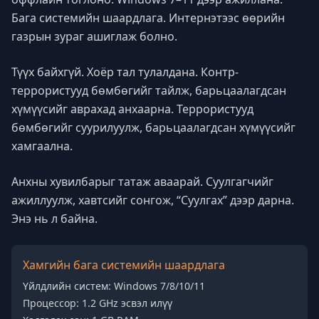
Бага системийн шаардлага. Интернэтээс өөрийн
газрын зураг ашиглаж болно.
Түүх байхгүй. Хоёр тал тулалдана. Контр-
террористууд бөмбөгийг тайлж, барьцаалагдсан
хүмүүсийг аврахад анхаарна. Террористууд
бөмбөгийг суурилуулж, барьцаалагдсан хүмүүсийг
хамгаална.
Анхны хувилбарыг татаж аваарай. Суулгагчийг
ажиллуулж, хавтсийг сонгож, “Суулгах” дээр дарна.
Энэ нь л байна.
Хамгийн бага системийн шаардлага
Үйлдлийн систем: Windows 7/8/10/11
Процессор: 1.2 GHz эсвэл илүү