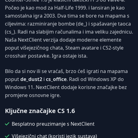
Počeo je kao mod za Half-Life 1999. i lansiran je kao
samostalna igra 2003. Dva tima se bore na mapama s
ciljevima: razminiranje bombe (de_) i spašavanje taoca
(cs_). Radi na slabijim računalima i ima veliku zajednicu.
Naša NextClient verzija dodaje moderne elemente
poput višejezičnog chata, Steam avatare i CS2-style
crosshair postavke. Igra ostaje ista.
Bilo da si nov ili se vraćaš, brzo ćeš igrati na mapama
poput
de_dust2
i
cs_office
. Radi od Windows XP do
Windows 11. NextClient dodaje korisne značajke bez
promjene osnovne igre.
Ključne značajke CS 1.6
Besplatno preuzimanje s NextClient
Višejezični chat (koristi jezik sustava)