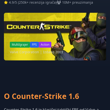
4.9
/5 (
250k+ recenzija igrača
)
10M+ preuzimanja
MultiIgrajer
FPS
Action
Valve Corporation | Izdano 2003
O Counter-Strike 1.6
Counter-Strike 1.6 je klasični taktički FPS od Valve-a.