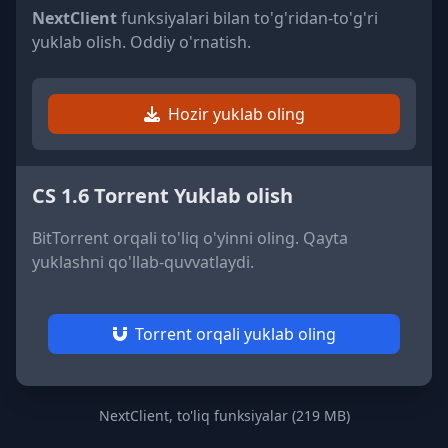
NextClient
funksiyalari bilan to'g'ridan-to'g'ri
yuklab olish. Oddiy o'rnatish.
Hozir yuklab oling
CS 1.6 Torrent Yuklab olish
BitTorrent orqali to'liq o'yinni oling. Qayta
yuklashni qo'llab-quvvatlaydi.
Torrent orqali yuklab oling
NextClient, to'liq funksiyalar (219 MB)