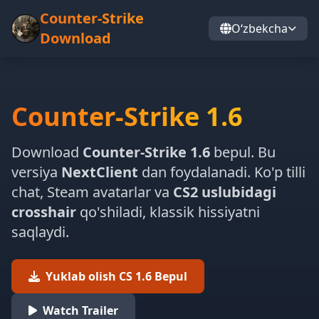
Counter-Strike
Oʻzbekcha
Download
Counter-Strike 1.6
Download
Counter-Strike 1.6
bepul. Bu
versiya
NextClient
dan foydalanadi. Ko'p tilli
chat, Steam avatarlar va
CS2 uslubidagi
crosshair
qo'shiladi, klassik hissiyatni
saqlaydi.
Yuklab olish CS 1.6 Bepul
Watch Trailer