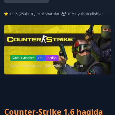
4.9
/5 (
250k+ o'yinchi sharhlari
)
10M+ yuklab olishlar
MultiO'ynasher
FPS
Action
Valve Corporation | 2003 yilda chiqarilgan
Counter-Strike 1.6 haqida