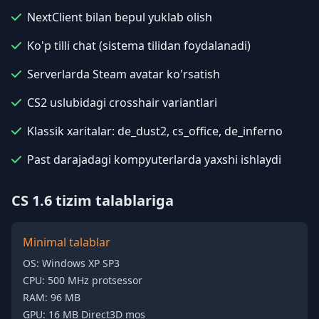
NextClient bilan bepul yuklab olish
Ko'p tilli chat (sistema tilidan foydalanadi)
Serverlarda Steam avatar ko'rsatish
CS2 uslubidagi crosshair variantlari
Klassik xaritalar: de_dust2, cs_office, de_inferno
Past darajadagi kompyuterlarda yaxshi ishlaydi
CS 1.6 tizim talablariga
Minimal talablar
OS: Windows XP SP3
CPU: 500 MHz protsessor
RAM: 96 MB
GPU: 16 MB Direct3D mos