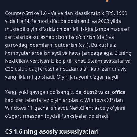
Counter-Strike 1.6 - Valve dan klassik taktik FPS. 1999
yilda Half-Life mod sifatida boshlandi va 2003 yilda
mustaqil o'yin sifatida chiqarildi. Ikkita jamoa maqsad
xaritalarida kurashadi: bomba o'chirish (de_) va
garovdagi odamlarni qutqarish (cs_). Bu kuchsiz
kompyuterlarda ishlaydi va katta jamoaga ega. Bizning
NextClient versiyamiz ko'p tilli chat, Steam avatarlar va
CS2 uslubidagi crosshair sozlamalari kabi zamonaviy
yangiliklarni qo'shadi. O'yin jarayoni o'zgarmaydi.
Yangi yoki qaytgan bo'lsangiz,
de_dust2
va
cs_office
kabi xaritalarda tez o'yinlar olasiz. Windows XP dan
Windows 11 gacha ishlaydi. NextClient asosiy o'yinni
o'zgartirmasdan foydali funksiyalar qo'shadi.
CS 1.6 ning asosiy xususiyatlari